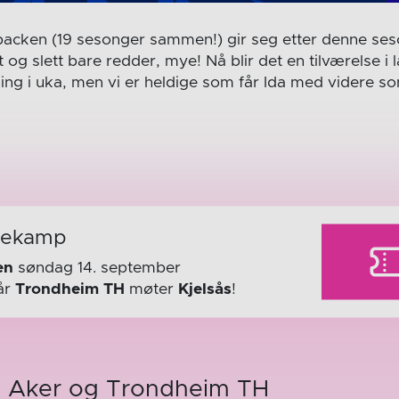
acken (19 sesonger sammen!) gir seg etter denne seso
og slett bare redder, mye! Nå blir det en tilværelse i l
ng i uka, men vi er heldige som får Ida med videre s
mekamp
en
søndag 14. september
år
Trondheim TH
møter
Kjelsås
!
om Aker og Trondheim TH