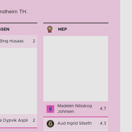
ondheim TH.
SSEN
MEP
Bing Husaas
2
Madelen Nilsskog
4.7
Johnsen
va Dypvik Aspli
2
Aud Ingrid Silseth
4.3