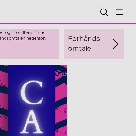
r og Trondheim TH er
Forhånds­
rhåndsomtalen nedenfor.
omtale