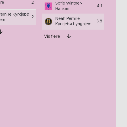
ure
2
Sofie Winther-
4.1
Hansen
ernille Kyrkjebø
2
Neah Pernille
jem
3.8
Kyrkjebø Lynghjem
Vis flere