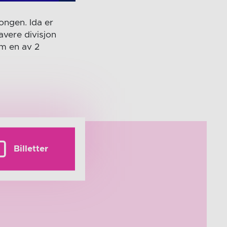
ngen. Ida er
avere divisjon
om en av 2
Billetter