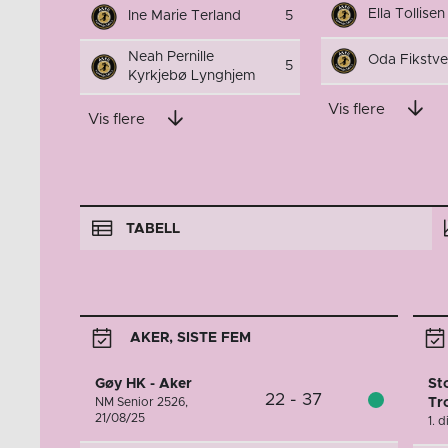
Ella Tollise
Ine Marie Terland
5
Neah Pernille
Oda Fikstve
5
Kyrkjebø Lynghjem
Vis flere
Vis flere
TABELL
AKER, SISTE FEM
Gøy HK - Aker
St
22 - 37
NM Senior 2526,
Tr
21/08/25
1. 