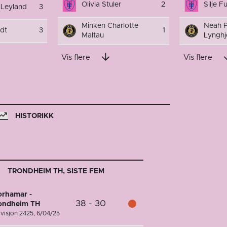
Olivia Stuler
2
Silje F
n Leyland
3
Minken Charlotte
Neah P
dt
3
1
Maltau
Lyngh
Vis flere
Vis flere
HISTORIKK
TRONDHEIM TH, SISTE FEM
orhamar -
38 - 30
ondheim TH
divisjon 2425,
6/04/25