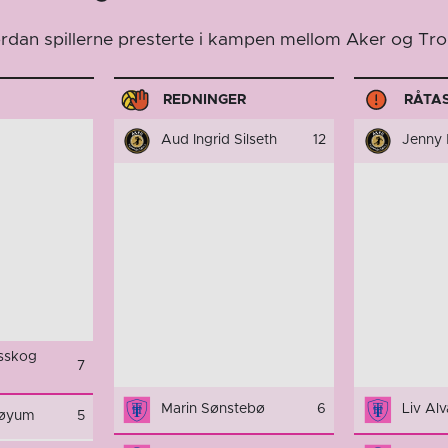
vordan spillerne presterte i kampen mellom Aker og Tr
REDNINGER
RÅTA
Aud Ingrid Silseth
12
Jenny 
lsskog
7
Marin Sønstebø
6
Liv Al
Bøyum
5