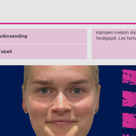
Kampen mellom Ake
Arkivsending
ferdigspilt. Les fo
Tabell