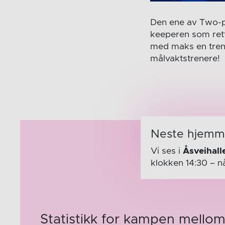
Den ene av Two-p
keeperen som rett 
med maks en treni
målvaktstrenere!
Neste hjem
Vi ses i
Åsveihall
klokken 14:30
– n
Statistikk for kampen mell