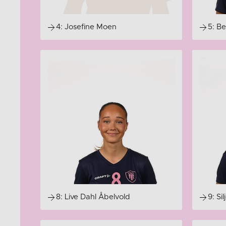
4: Josefine Moen
5: B
8: Live Dahl Åbelvold
9: Si