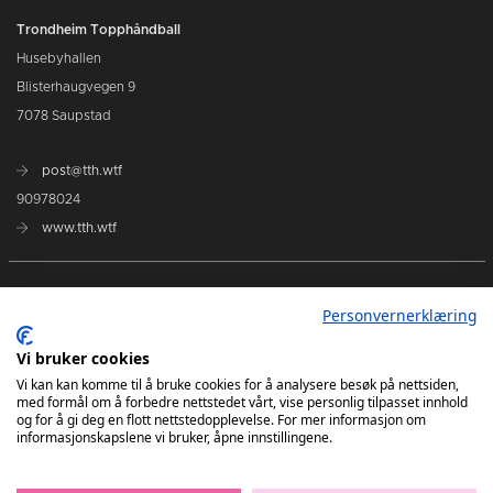
Trondheim Topphåndball
Husebyhallen
Blisterhaugvegen 9
7078 Saupstad
post@tth.wtf
90978024
www.tth.wtf
Dette er Trondheim Topphåndball
Personvernerklæring
Marked
Vi bruker cookies
Vi kan kan komme til å bruke cookies for å analysere besøk på nettsiden,
med formål om å forbedre nettstedet vårt, vise personlig tilpasset innhold
Investor
og for å gi deg en flott nettstedopplevelse. For mer informasjon om
informasjonskapslene vi bruker, åpne innstillingene.