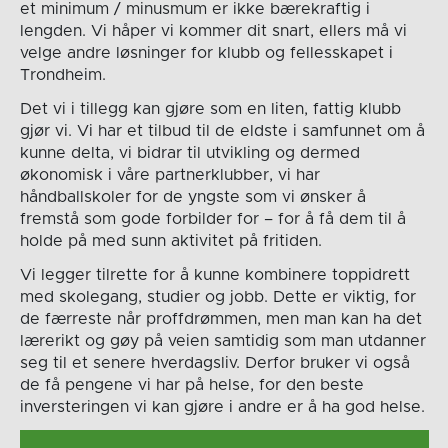
et minimum / minusmum er ikke bærekraftig i
lengden. Vi håper vi kommer dit snart, ellers må vi
velge andre løsninger for klubb og fellesskapet i
Trondheim.
Det vi i tillegg kan gjøre som en liten, fattig klubb
gjør vi. Vi har et tilbud til de eldste i samfunnet om å
kunne delta, vi bidrar til utvikling og dermed
økonomisk i våre partnerklubber, vi har
håndballskoler for de yngste som vi ønsker å
fremstå som gode forbilder for – for å få dem til å
holde på med sunn aktivitet på fritiden.
Vi legger tilrette for å kunne kombinere toppidrett
med skolegang, studier og jobb. Dette er viktig, for
de færreste når proffdrømmen, men man kan ha det
lærerikt og gøy på veien samtidig som man utdanner
seg til et senere hverdagsliv. Derfor bruker vi også
de få pengene vi har på helse, for den beste
inversteringen vi kan gjøre i andre er å ha god helse.