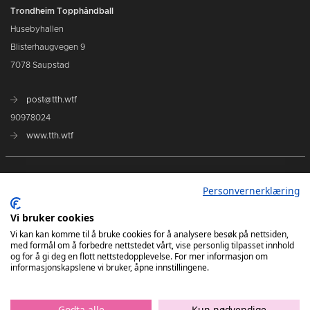
Trondheim Topphåndball
Husebyhallen
Blisterhaugvegen 9
7078 Saupstad
post@tth.wtf
90978024
www.tth.wtf
Dette er Trondheim Topphåndball
Personvernerklæring
Marked
Vi bruker cookies
Vi kan kan komme til å bruke cookies for å analysere besøk på nettsiden,
med formål om å forbedre nettstedet vårt, vise personlig tilpasset innhold
Investor
og for å gi deg en flott nettstedopplevelse. For mer informasjon om
informasjonskapslene vi bruker, åpne innstillingene.
Godta alle
Kun nødvendige